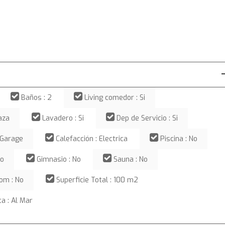
Baños : 2
Living comedor : Si
aza
Lavadero : Si
Dep de Servicio : Si
 Garage
Calefacción : Electrica
Piscina : No
No
Gimnasio : No
Sauna : No
om : No
Superficie Total : 100 m2
ta : Al Mar