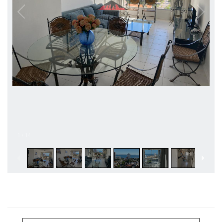
1
/
14