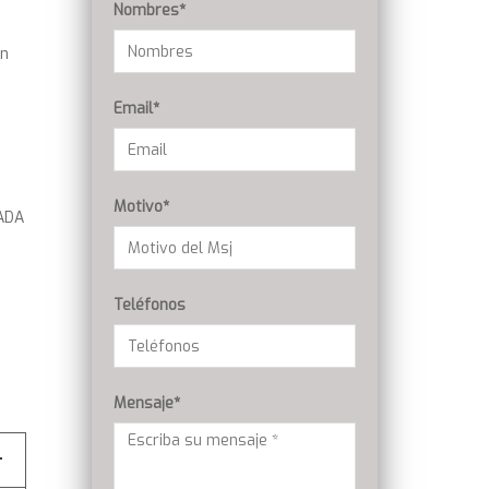
Nombres*
on
Email*
Motivo*
RADA
Teléfonos
Mensaje*