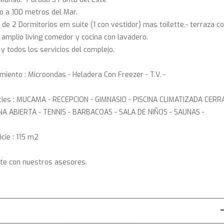
o a 100 metros del Mar.
 de 2 Dormitorios em suite (1 con vestidor) mas toilette.- terraza c
i amplio living comedor y cocina con lavadero.
 y todos los servicios del complejo.
miento : Microondas - Heladera Con Freezer - T.V. -
ies : MUCAMA - RECEPCION - GIMNASIO - PISCINA CLIMATIZADA CER
INA ABIERTA - TENNIS - BARBACOAS - SALA DE NIÑOS - SAUNAS -
icie : 115 m2
te con nuestros asesores.