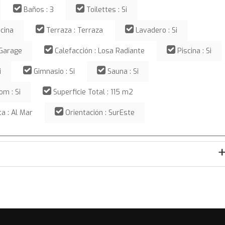
Baños : 3
Toilettes : Si
ocina
Terraza : Terraza
Lavadero : Si
 Garage
Calefacción : Losa Radiante
Piscina : Si
i
Gimnasio : Si
Sauna : Si
m : Si
Superficie Total : 115 m2
ta : Al Mar
Orientación : SurEste