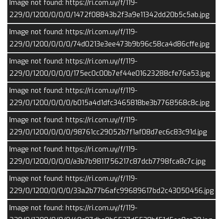
Image not found: https://ri.com.uy/f/119-
229/0/1200/0/0/0/1472f08843b2f3a9e11342dd20b5c5ab.jpg
Image not found: https://ri.com.uy/f/119-
229/0/1200/0/0/0/74d0213e3ee473b9b96c58ca4d86cffe.jpg
Image not found: https://ri.com.uy/f/119-
229/0/1200/0/0/0/175ec0c00b7ef44e01623288cfe76a53.jpg
Image not found: https://ri.com.uy/f/119-
229/0/1200/0/0/0/b015a4d1dfc3465818be3b7768568c8c.jpg
Image not found: https://ri.com.uy/f/119-
229/0/1200/0/0/0/98761cc29052b7f1af08d7ec6c83c91d.jpg
–
/
20
Image not found: https://ri.com.uy/f/119-
229/0/1200/0/0/0/a3b7b9811756217c87dcb7798fca8c7c.jpg
Image not found: https://ri.com.uy/f/119-
229/0/1200/0/0/0/33a2b77b6afc99689617bd2c43050456.jpg
Image not found: https://ri.com.uy/f/119-