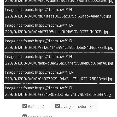
229/0/1200/0/0/0/48c97dbe9b6527d5538bf51d5ee0ca30.jpg
Tipo:
Apartamento
Image not found: https://ri.com.uy/f/119-
Península
229/0/1200/0/0/0/d871feae9635ac079c152aac44aea76c.jpg
Punta del Este
Image not found: https://ri.com.uy/f/119-
Maldonado
229/0/1200/0/0/0/dd17795dbbe0ffdb9f0a06331fb1078e.jpg
Image not found: https://ri.com.uy/f/119-
Departamento frente al mar en la peninsula, vista
229/0/1200/0/0/0/9a12e4f4a494cd45d0ebd84d9de777fb.jpg
brava, con 3 dormitorios, 2 baños, amplios ambientes,
Image not found: https://ri.com.uy/f/119-
terraza con parrillero, estufa a leña. y 2 garages
229/0/1200/0/0/0/adb4d8ed25a98f7ef990aeb0c07bef46.jpg
MAS INFORMACIÓN
Image not found: https://ri.com.uy/f/119-
229/0/1200/0/0/0/64327969e9da2abf71bd712b75843eb4.jpg
AMENITIES
Image not found: https://ri.com.uy/f/119-
229/0/1200/0/0/0/33a4e3030e0f8af74ff79b8f3bc6d937.jpg
Dormitorios : 3
En suite : 1
Baños : 2
Living comedor : Si