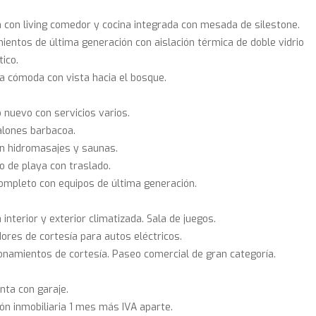
 con living comedor y cocina integrada con mesada de silestone.
ientos de última generación con aislación térmica de doble vidrio
ico.
a cómoda con vista hacia el bosque.
io nuevo con servicios varios.
alones barbacoa.
n hidromasajes y saunas.
io de playa con traslado.
mpleto con equipos de última generación.
a interior y exterior climatizada. Sala de juegos.
ores de cortesía para autos eléctricos.
onamientos de cortesía. Paseo comercial de gran categoría.
nta con garaje.
ón inmobiliaria 1 mes más IVA aparte.