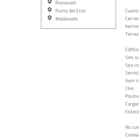
Roosevelt
Punta del Este
Cuenta
Cerram
Maldonado
hermét
Terraz
Edific
Seis s
Spa co
Servic
Gym co
Cine.
Piscin
Cargad
Estaci
No cue
Comisi