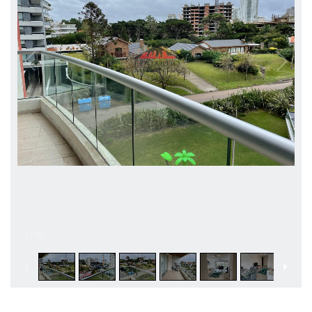
1
/
35