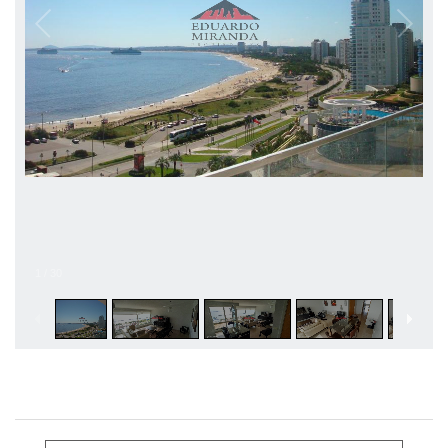
1
/
30